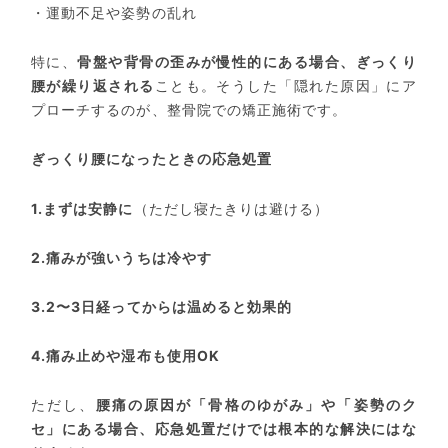
・運動不足や姿勢の乱れ
特に、
骨盤や背骨の歪みが慢性的にある場合、ぎっくり
腰が繰り返される
ことも。そうした「隠れた原因」にア
プローチするのが、整骨院での矯正施術です。
ぎっくり腰になったときの応急処置
1.
まずは安静に
（ただし寝たきりは避ける）
2.
痛みが強いうちは冷やす
3.2
〜
3
日経ってからは温めると効果的
4.
痛み止めや湿布も使用
OK
ただし、
腰痛の原因が「骨格のゆがみ」や「姿勢のク
セ」にある場合、応急処置だけでは根本的な解決にはな